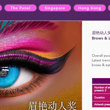
The Panel
Singapore
Hong Kong
眉艳动人
Brows & 
Overall exce
Latest tren
brows & ey