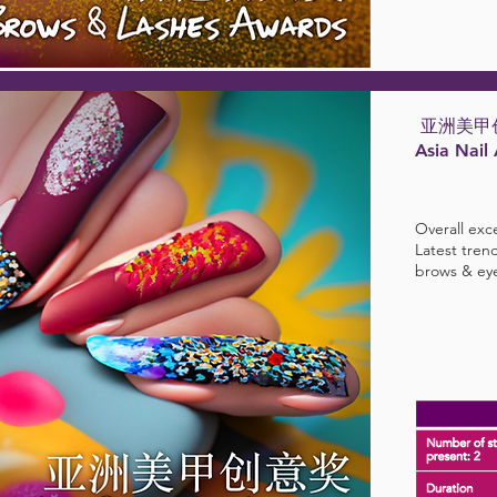
亚洲美甲
Asia Nail
Overall exce
Latest tren
brows & ey