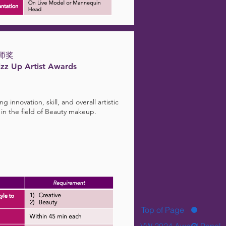
师奖
izz Up Artist Awards
g innovation, skill, and overall artistic
 in the field of Beauty makeup.
Top of Page