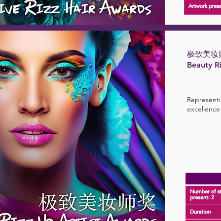
极致美妆
Beauty R
Representin
excellence