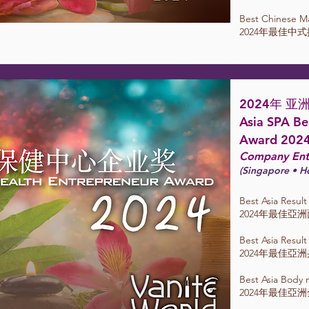
Best Chinese M
2024年最佳中
2024年 
Asia SPA Be
Award 202
Company En
(Singapore • H
Best Asia Resul
2
024年最佳亞
Best Asia Resul
2024年最佳亞
Best Asia Body
2024年最佳亞