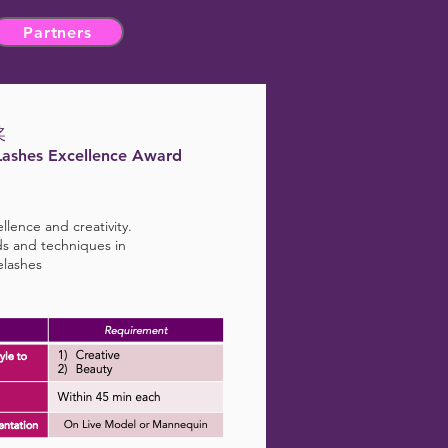
Partners
奖
Lashes Excellence Award
llence and creativity.
ds and techniques in
elashes