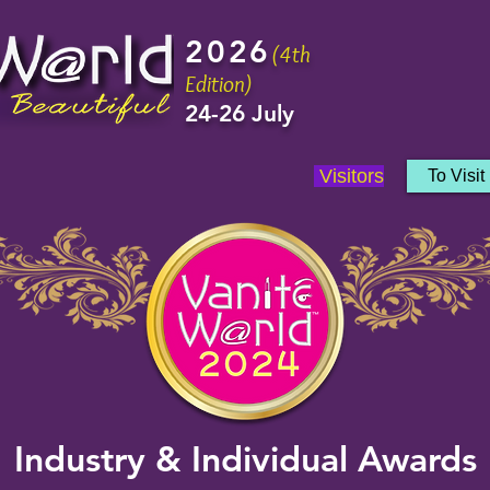
2026
(4th
Edition)
24-26 July
Visitors
To Visit
Industry & Individual Awards