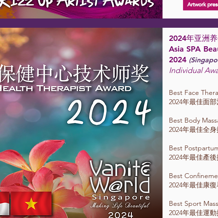
2024年亚
Asia SPA Bea
2024
(Singapo
I
ndividual 
Best Face Ther
2024年最佳面
Best Body Mass
2024年最佳全
Best Postpartu
2024年最佳產
Best Confineme
2024年最佳康
Best Sport Mas
2024年最佳運