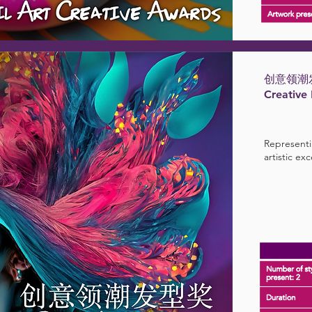
创意领潮
Creative
Representin
artistic exc