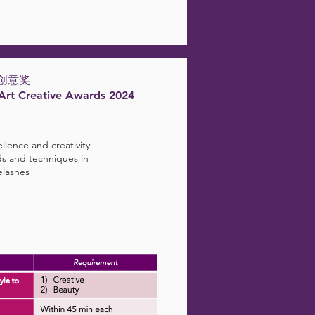
创意奖
 Art Creative Awards 2024
llence and creativity.
ds and techniques in
elashes