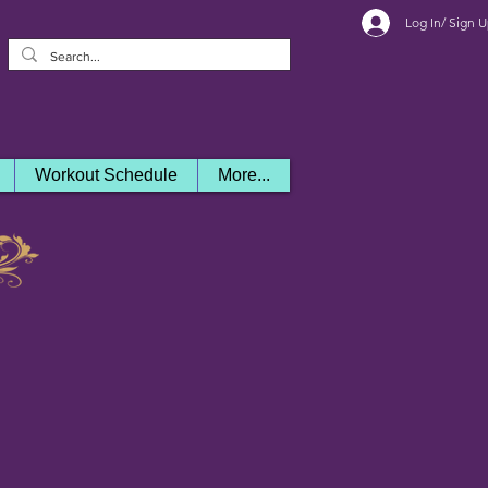
Log In/ Sign 
Workout Schedule
More...