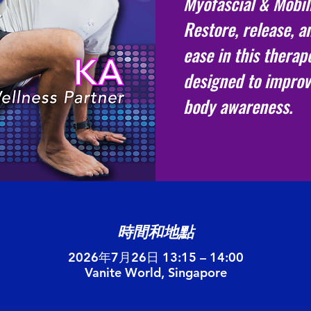
Myofascial & Mobil
Restore, release, 
ease in this thera
designed to improv
body awareness.
時間和地點
2026年7月26日 13:15 – 14:00
Vanite World, Singapore