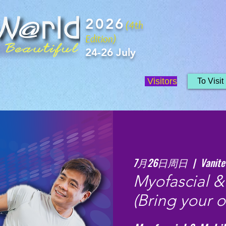
2026
(4th
Edition)
24-26 July
Visitors
To Visit
7月26日周日
  |  
Vanite
Myofascial &
(Bring your 