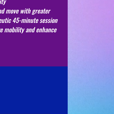
ity
and move with greater
peutic 45-minute session
e mobility and enhance