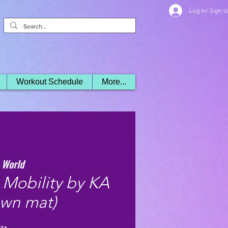
Log In/ Sign 
Workout Schedule
More...
 World
 Mobility by KA
own mat)