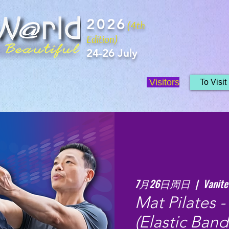
2026
(4th
Edition)
24-26 July
Visitors
To Visit
7月26日周日
  |  
Vanite
Mat Pilates -
(Elastic Ban