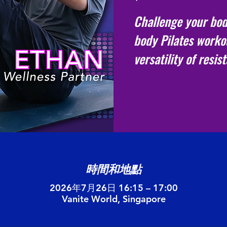
Challenge your bod
body Pilates worko
versatility of resis
時間和地點
2026年7月26日 16:15 – 17:00
Vanite World, Singapore