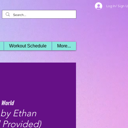
Log In/ Sign 
Workout Schedule
More...
 World
 by Ethan
d Provided)