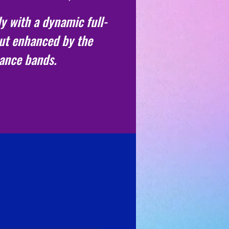
y with a dynamic full-
ut enhanced by the
tance bands.