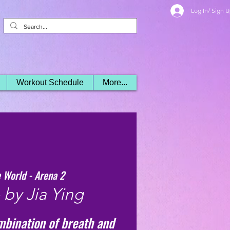
Log In/ Sign 
Workout Schedule
More...
 World - Arena 2
 by Jia Ying
mbination of breath and