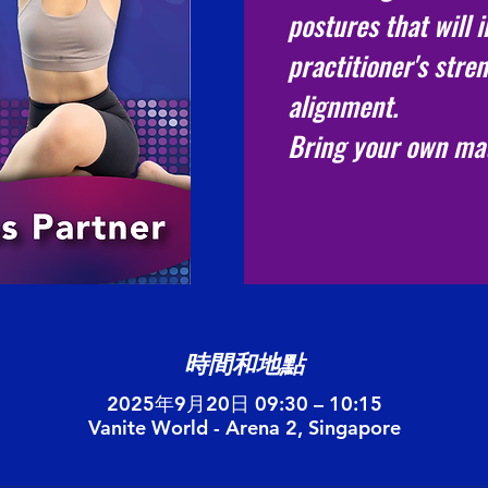
postures that will 
practitioner's stren
alignment.
Bring your own ma
時間和地點
2025年9月20日 09:30 – 10:15
Vanite World - Arena 2, Singapore