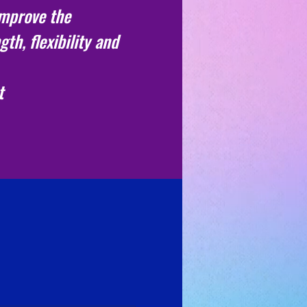
improve the
gth, flexibility and
t